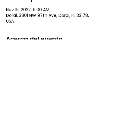
Nov 15, 2022, 9:00 AM
Doral, 3801 NW 97th Ave, Doral, FL 33178,
USA
Acerca del evento
Desde Engagement Foundation, te
invitamos a participar en la próxima
edición de nuestro segmento
''Un Cafe
con Engagement''
En este, tendremos la presencia del
Historiador Jorge Lucas Álvarez
(
@lahistoriaatravesdelarte
), con una
ponencia sumamente positiva para
todos titulada:
Lo Más Grandes
Filántropos de la Historia
Una mañana que nos permitirá
conectarnos y conocer más sobre la
importancia de DAR.