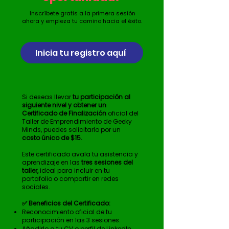
Inscríbete gratis a la primera sesión
ahora y empieza tu camino hacia el éxito.
Inicia tu registro aquí
Si deseas llevar
tu participación al
siguiente nivel y obtener un
Certificado de Finalización
oficial del
Taller de Emprendimiento de Geeky
Minds, puedes solicitarlo por un
costo único de $15.
Este certificado avala tu asistencia y
aprendizaje en las
tres sesiones del
taller,
ideal para incluir en tu
portafolio o compartir en redes
sociales.
✅ Beneficios del Certificado:
Reconocimiento oficial de tu
participación en las 3 sesiones.
Añadirlo a tu CV o perfil de LinkedIn.